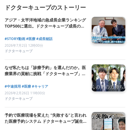
ドクターキューブのストーリー
アジア・太平洋地域の急成長企業ランキング
TOP500に選出。ドクターキューブ成長の軌
跡と次なる挑戦
#STORY動画
#医療
#成長秘話
2026年7月2日 12時00分
ドクターキューブ
なぜ私たちは「診療予約」を選んだのか。医
療業界の貢献に挑戦「ドクターキューブ」の
働き方
#中途採用
#医療
#キャリア
2026年2月26日 11時00分
ドクターキューブ
予約で医療現場を変えた “失敗する”と言われ
た医療予約システム ドクターキューブ誕生
秘話