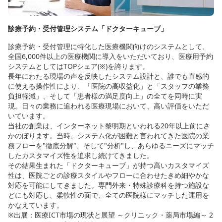
診療予約・受付管理システム「ドクターキューブ」
診療予約・受付管理に特化した医療機関向けのシステムとして、
全国6,000件以上の医療機関に導入をいただいており、医療用予約
システムとしてはTOPシェア(※)を誇ります。
長年にわたる現場の声を反映したシステム設計と、誰でも直感的
に使える操作性により、「医院の高収益化」と「スタッフの業務
負担軽減」、そして「患者様の満足度向上」の全てを同時に実
現。日々の業務に追われる医療現場において、高い評価をいただ
いています。
当社の創業は、インターネット黎明期といわれる20年以上前にさ
かのぼります。当時、システム化が困難と言われてきた医院の業
務フローを"徹底分解"、そして"分析"し、あらゆるニーズにマッチ
したカスタマイズ性を追求し続けてきました。
その結果生まれた「ドクターキューブ」が持つ高いカスタマイズ
性は、医院ごとの診療スタイルやフローに合わせたきめ細やかな
対応を可能にしてきました。専門外来・特殊診療科を持つ施設な
どにも対応し、柔軟性の面で、全ての医院様にマッチした運用を
かなえています。
※出展：医療ICT市場の現状と展望 ～クリニック・薬局市場編～ 2