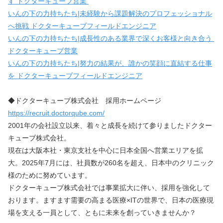
す ドクターキューブ営業 
いんの下の力持ちたち|未経験から課題解決のプロフェッショナル
へ挑戦 ドクターキューブフィールドエンジニア
いんの下の力持ちたち|成長性のある業界で深くお客様と向き合う 
ドクターキューブ営業
いんの下の力持ちたち|努力の結果が、誰かの笑顔に直結する仕事
を ドクターキューブフィールドエンジニア
◆ドクターキューブ株式会社　採用ホームページ
https://recruit.doctorqube.com/
2001年の会社設立以来、着々と成長を続けて参りましたドクター
キューブ株式会社。
現在は大阪本社・東京支社を中心に日本全国へ営業エリアを拡
大。2025年7月には、社員数が260名を超え、日本中のクリニック
様のために努めています。
ドクターキューブ株式会社では事業拡大に伴い、採用を強化して
おります。ますます需要の高まる医療×ITの世界で、日本の医療現
場を支える一員として、ともに未来を創っていきませんか？