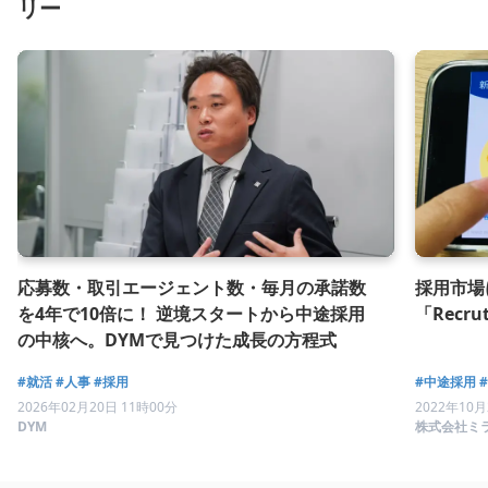
リー
応募数・取引エージェント数・毎月の承諾数
採用市場
を4年で10倍に！ 逆境スタートから中途採用
「Recr
の中核へ。DYMで見つけた成長の方程式
#就活
#人事
#採用
#中途採用
2026年02月20日 11時00分
2022年10月
DYM
株式会社ミ