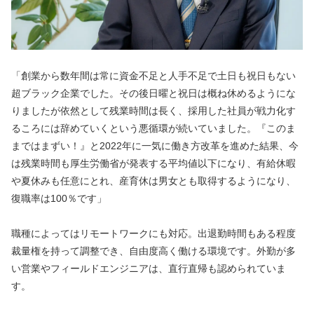
「創業から数年間は常に資金不足と人手不足で土日も祝日もない
超ブラック企業でした。その後日曜と祝日は概ね休めるようにな
りましたが依然として残業時間は長く、採用した社員が戦力化す
るころには辞めていくという悪循環が続いていました。『このま
まではまずい！』と2022年に一気に働き方改革を進めた結果、今
は残業時間も厚生労働省が発表する平均値以下になり、有給休暇
や夏休みも任意にとれ、産育休は男女とも取得するようになり、
復職率は100％です」
職種によってはリモートワークにも対応。出退勤時間もある程度
裁量権を持って調整でき、自由度高く働ける環境です。外勤が多
い営業やフィールドエンジニアは、直行直帰も認められていま
す。 