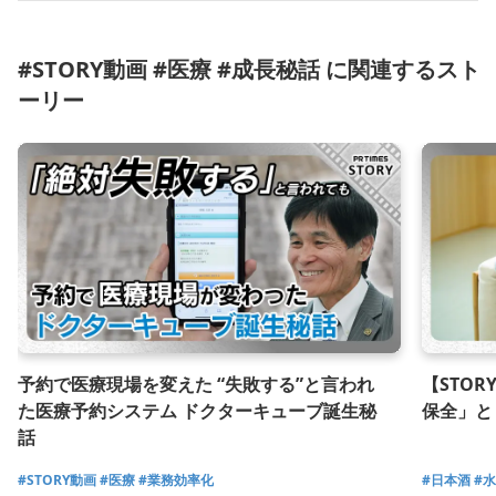
#STORY動画 #医療 #成長秘話 に関連するスト
ーリー
予約で医療現場を変えた “失敗する”と言われ
【STO
た医療予約システム ドクターキューブ誕生秘
保全」と
話
#STORY動画
#医療
#業務効率化
#日本酒
#