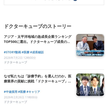
ドクターキューブのストーリー
アジア・太平洋地域の急成長企業ランキング
TOP500に選出。ドクターキューブ成長の軌
跡と次なる挑戦
#STORY動画
#医療
#成長秘話
2026年7月2日 12時00分
ドクターキューブ
なぜ私たちは「診療予約」を選んだのか。医
療業界の貢献に挑戦「ドクターキューブ」の
働き方
#中途採用
#医療
#キャリア
2026年2月26日 11時00分
ドクターキューブ