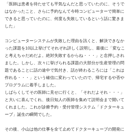
「医師は患者を待たせても平気なんだと思っていたのに、そうで
はなかったこと、さらに予約なんて今時コンピューターで簡単に
できると思っていたのに、何度も失敗しているという話に驚きま
した」
コンピューターシステムが失敗した理由を訊くと、解決できなか
った課題を10以上挙げてそれぞれ詳しく説明し、最後に「変なこ
と考えちゃだめだよ。絶対失敗するからね・・・」と念押しされ
ました。しかし、次々に挙げられる課題の大部分が生産管理の問
題であることに話の途中で気付き、話が終わるころには「これは
作れる・・・」という確信に変わっていたので、帰宅するや否や
プログラムに着手しました。
しばらくしてその医師に見せに行くと、「それだよそれ・・・」
と大いに喜んでくれ、後日知人の医師を集めて説明会まで開いて
くれました。これが診療予約・受付管理システム「ドクターキュ
ーブ」誕生の瞬間でした。
その後、小山は他の仕事を全て止めてドクターキューブの開発に