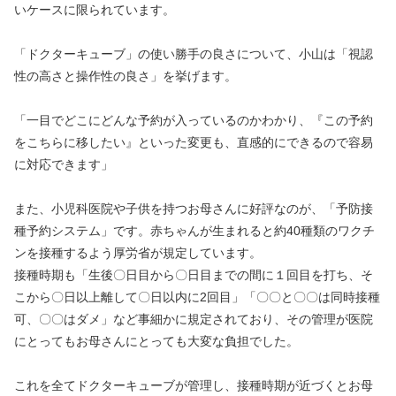
いケースに限られています。
「ドクターキューブ」の使い勝手の良さについて、小山は「視認
性の高さと操作性の良さ」を挙げます。
「一目でどこにどんな予約が入っているのかわかり、『この予約
をこちらに移したい』といった変更も、直感的にできるので容易
に対応できます」
また、小児科医院や子供を持つお母さんに好評なのが、「予防接
種予約システム」です。赤ちゃんが生まれると約40種類のワクチ
ンを接種するよう厚労省が規定しています。
接種時期も「生後〇日目から〇日目までの間に１回目を打ち、そ
こから〇日以上離して〇日以内に2回目」「〇〇と〇〇は同時接種
可、〇〇はダメ」など事細かに規定されており、その管理が医院
にとってもお母さんにとっても大変な負担でした。
これを全てドクターキューブが管理し、接種時期が近づくとお母