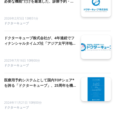
必要な機能”だけを厳選した、診療予約・受
付管理システム「Qubeスターターパック」
を提供開始。
2026年2月5日 13時51分
ドクターキューブ
ドクターキューブ株式会社が、4年連続でフ
ィナンシャルタイムズ社「アジア太平洋地域
の急成長企業」TOP500社に選出
2025年7月16日 10時00分
ドクターキューブ
医療用予約システムとして国内TOPシェア*
を誇る「ドクターキューブ」、25周年を機に
新ブランディング・コンセプトビジュアルを
発表
2024年11月21日 10時00分
ドクターキューブ