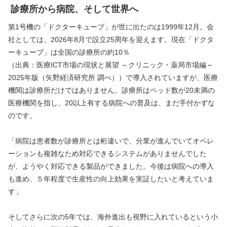
診療所から病院、そして世界へ
第1号機の「ドクターキューブ」が世に出たのは1999年12月。会
社としては、2026年8月で設立25周年を迎えます。現在「ドクタ
ーキューブ」は全国の診療所の約10％
（出典：医療ICT市場の現状と展望 ～クリニック・薬局市場編～ 
2025年版（矢野経済研究所 調べ））で導入されていますが、医療
機関は診療所だけではありません。診療所はベッド数が20未満の
医療機関を指し、20以上有する病院への普及は、まだ手付かずな
のです。
「病院は患者数が診療所とは桁違いで、分業が進んでいてオペレ
ーションも複雑なため対応できるシステムがありませんでした
が、ようやく対応できる製品ができました。今後は病院への導入
も進め、５年程度で生産性の向上効果を実証したいと考えていま
す」
そしてさらに次の5年では、海外進出も視野に入れているという小