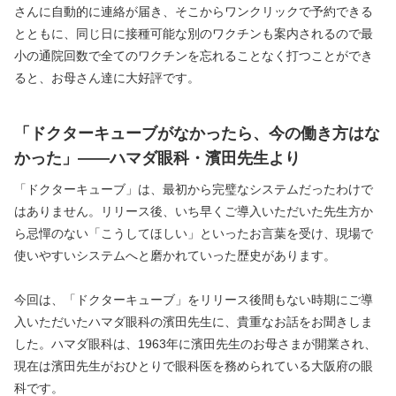
さんに自動的に連絡が届き、そこからワンクリックで予約できる
とともに、同じ日に接種可能な別のワクチンも案内されるので最
小の通院回数で全てのワクチンを忘れることなく打つことができ
ると、お母さん達に大好評です。
「ドクターキューブがなかったら、今の働き方はな
かった」――ハマダ眼科・濱田先生より
「ドクターキューブ」は、最初から完璧なシステムだったわけで
はありません。リリース後、いち早くご導入いただいた先生方か
ら忌憚のない「こうしてほしい」といったお言葉を受け、現場で
使いやすいシステムへと磨かれていった歴史があります。
今回は、「ドクターキューブ」をリリース後間もない時期にご導
入いただいたハマダ眼科の濱田先生に、貴重なお話をお聞きしま
した。ハマダ眼科は、1963年に濱田先生のお母さまが開業され、
現在は濱田先生がおひとりで眼科医を務められている大阪府の眼
科です。