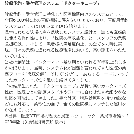
診療予約・受付管理システム「ドクターキューブ」
診療予約・受付管理に特化した医療機関向けのシステムとして、
全国6,000件以上の医療機関に導入をいただいており、医療用予約
システムとしてはTOPシェア(※)を誇ります。
長年にわたる現場の声を反映したシステム設計と、誰でも直感的
に使える操作性により、「医院の高収益化」と「スタッフの業務
負担軽減」、そして「患者様の満足度向上」の全てを同時に実
現。日々の業務に追われる医療現場において、高い評価をいただ
いています。
当社の創業は、インターネット黎明期といわれる20年以上前にさ
かのぼります。当時、システム化が困難と言われてきた医院の業
務フローを"徹底分解"、そして"分析"し、あらゆるニーズにマッチ
したカスタマイズ性を追求し続けてきました。
その結果生まれた「ドクターキューブ」が持つ高いカスタマイズ
性は、医院ごとの診療スタイルやフローに合わせたきめ細やかな
対応を可能にしてきました。専門外来・特殊診療科を持つ施設な
どにも対応し、柔軟性の面で、全ての医院様にマッチした運用を
かなえています。
※出典：医療ICT市場の現状と展望 ～クリニック・薬局市場編～ 2
025年版（矢野経済研究所 調べ）