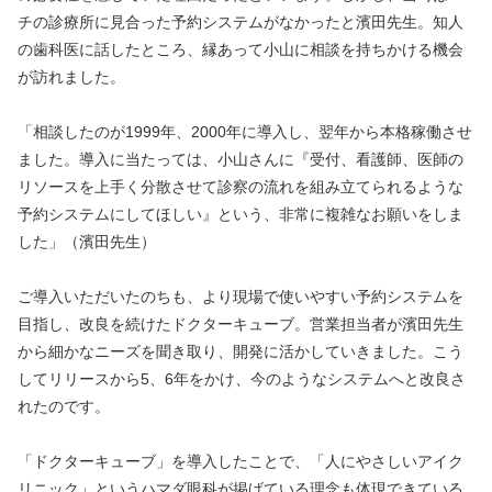
チの診療所に見合った予約システムがなかったと濱田先生。知人
の歯科医に話したところ、縁あって小山に相談を持ちかける機会
が訪れました。
「相談したのが1999年、2000年に導入し、翌年から本格稼働させ
ました。導入に当たっては、小山さんに『受付、看護師、医師の
リソースを上手く分散させて診察の流れを組み立てられるような
予約システムにしてほしい』という、非常に複雑なお願いをしま
した」（濱田先生）
ご導入いただいたのちも、より現場で使いやすい予約システムを
目指し、改良を続けたドクターキューブ。営業担当者が濱田先生
から細かなニーズを聞き取り、開発に活かしていきました。こう
してリリースから5、6年をかけ、今のようなシステムへと改良さ
れたのです。
「ドクターキューブ」を導入したことで、「人にやさしいアイク
リニック」というハマダ眼科が掲げている理念も体現できている