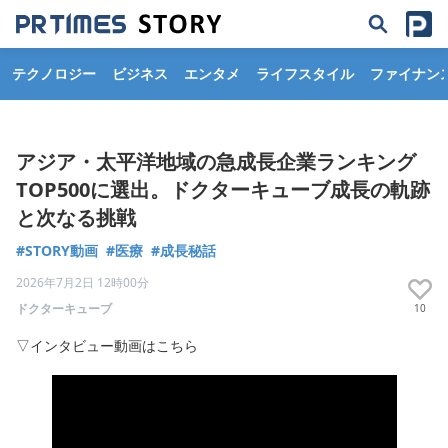
テクノロジー
ビジネス
エンタメ
ライフスタイル
ファイナン
アジア・太平洋地域の急成長企業ランキング
TOP500に選出。ドクターキューブ成長の軌跡
と次なる挑戦
#STORY動画
#医療
#成長秘話
2026年7月2日 12時00分
ドクターキューブ
10
▽インタビュー動画はこちら