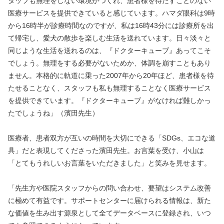
タッフも無理をしない環境がつくれ、患者様を待たすことのない
医療サービスを提供できていると感じています。ハマダ眼科は9時
から16時半が診療時間なのですが、私は16時43分には診療所を出
て帰宅し、愛犬の散歩を楽しむ生活を送れています。日々淡々と
同じような生活を送れるのは、『ドクターキューブ』あってこそ
でしょう。無理をする必要がないためか、体調を崩すこともあり
ません。本格的に軌道に乗った2007年から20年ほど、患者様を待
たせることなく、スタッフも私も無理することなく医療サービス
を提供できています。『ドクターキューブ』がなければ難しかっ
たでしょうね」（濱田先生）
医療者、患者双方が互いの時間を大切にできる「SDGs、エコな道
具」だと表現してくださった濱田先生。お言葉を受け、小山は
「とてもうれしいお言葉をいただきました」と笑みを見せます。
「先生方や医院スタッフからの問い合わせ、要望はシステム改善
に極めて有益です。サポートセンターに届けられる情報は、新た
な価値を生み出す源泉として全てデータベースに登録され、いつ