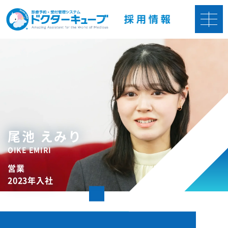
尾池 えみり
OIKE EMIRI
営業
2023年入社
成長性のある業界で